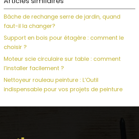
Articles similaires
Bâche de rechange serre de jardin, quand
faut-il la changer?
Support en bois pour étagère : comment le
choisir ?
Moteur scie circulaire sur table : comment
l’installer facilement ?
Nettoyeur rouleau peinture : L’Outil
indispensable pour vos projets de peinture