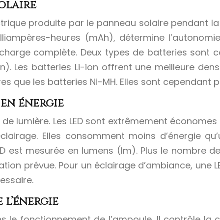
solaire
ctrique produite par le panneau solaire pendant la jo
milliampères-heures (mAh), détermine l’autonomie
 charge complète. Deux types de batteries sont co
on). Les batteries Li-ion offrent une meilleure de
 que les batteries Ni-MH. Elles sont cependant p
 en énergie
e de lumière. Les LED sont extrêmement économes e
d’éclairage. Elles consomment moins d’énergie qu
D est mesurée en lumens (lm). Plus le nombre de l
isation prévue. Pour un éclairage d’ambiance, une L
essaire.
 l’énergie
ans le fonctionnement de l’ampoule. Il contrôle la