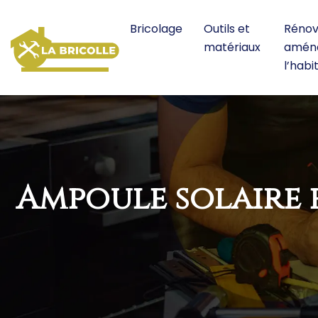
Bricolage
Outils et
Rénov
matériaux
amén
l’habi
Ampoule solaire e