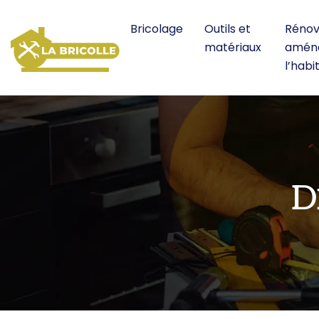
Bricolage
Outils et
Rénov
matériaux
amén
l’habi
D