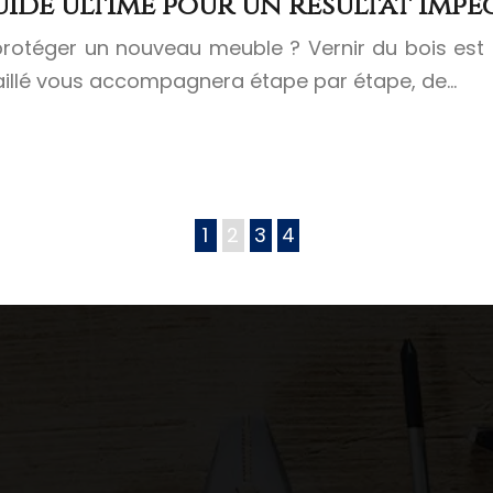
guide ultime pour un résultat imp
 protéger un nouveau meuble ? Vernir du bois est 
taillé vous accompagnera étape par étape, de…
1
2
3
4