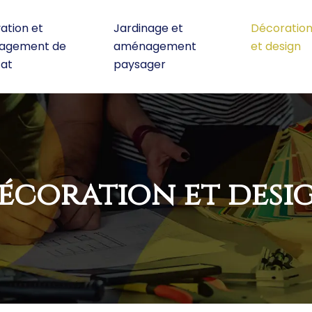
ation et
Jardinage et
Décoratio
agement de
aménagement
et design
tat
paysager
écoration et desi